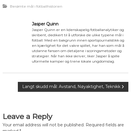
Berømte mål i fotballhistorien
Jasper Quinn
Jasper Quinn er en lidenskapelig fotballanalytiker og
skribent, dedikert til å utforske de ulike typene mål i
fotball. Med en bakgrunn innen sportsjournalistikk og
en kjærlighet for det vakre spillet, har han som mål å
utdanne fansen om detaljene i scoringsmetoder og
strategier. Når han ikke skriver, liker Jasper å spille
uformelle kamper og trene lokale ungdomslag.
P
Langt skudd mål: Avstand, Nøyaktighet, Teknikk
o
s
Leave a Reply
t
Your email address will not be published.
Required fields are
marked
*