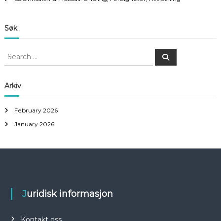
Søk
S
S
e
e
a
a
r
c
r
Arkiv
h
c
h
February 2026
f
January 2026
o
r
:
Juridisk informasjon
Kontakt oss