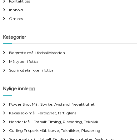
Kontakt oss
Innhold
Om oss
Kategorier
Berømte mål i fotballhistorien
Måltyper i fotball
Scoringteknikker i fotball
Nylige innlegg
Power Shot Mål: Styrke, Avstand, Nøyaktighet
Kakás solo mål: Ferdighet, fart, glans
Header Mål i Fotball: Timing, Plassering, Teknikk
Curling Frispark Mål: Kurve, Teknikker, Plassering
Soloinnsatsmål i fotball: Dribling, Ferdigheter, Avslutning