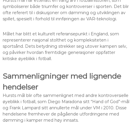
Hursts mål har etterlatt en varig arv i fotballhistorien, som
symboliserer både triumfer og kontroverser i sporten. Det blir
ofte referert til i diskusjoner om dømming og utviklingen av
spillet, spesielt i forhold til innføringen av VAR-teknologi.
Målet har blitt et kulturelt referansepunkt i England, som
representerer nasjonal stolthet og kompleksiteten i
sportsånd. Dets betydning strekker seg utover kampen selv,
og påvirker hvordan fremtidige generasjoner oppfatter
kritiske øyeblikk i fotball.
Sammenligninger med lignende
hendelser
Hursts mål blir ofte sammenlignet med andre kontroversielle
øyeblikk i fotball, som Diego Maradona sitt “Hand of God”-mål
og Frank Lampard sitt annullerte mål under VM i 2010. Disse
hendelsene fremhever de pågående utfordringene med
dømming i kamper med høy innsats.