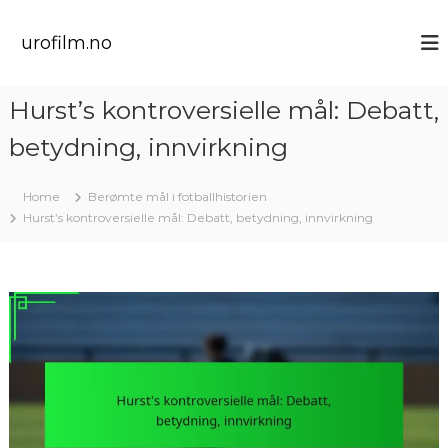
S
k
urofilm.no
i
p
t
Hurst’s kontroversielle mål: Debatt,
o
c
betydning, innvirkning
o
n
t
Home
Berømte mål i fotballhistorien
e
Hurst’s kontroversielle mål: Debatt, betydning, innvirkning
n
t