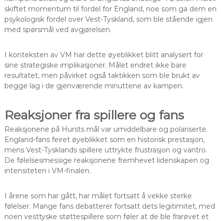
skiftet momentum til fordel for England, noe som ga dem en
psykologisk fordel over Vest-Tyskland, som ble stående igjen
med spørsmål ved avgjørelsen.
I konteksten av VM har dette øyeblikket blitt analysert for
sine strategiske implikasjoner. Målet endret ikke bare
resultatet, men påvirket også taktikken som ble brukt av
begge lag i de gjenværende minuttene av kampen.
Reaksjoner fra spillere og fans
Reaksjonene på Hursts mål var umiddelbare og polariserte.
England-fans feiret øyeblikket som en historisk prestasjon,
mens Vest-Tysklands spillere uttrykte frustrasjon og vantro.
De følelsesmessige reaksjonene fremhevet lidenskapen og
intensiteten i VM-finalen.
I årene som har gått, har målet fortsatt å vekke sterke
følelser. Mange fans debatterer fortsatt dets legitimitet, med
noen vesttyske støttespillere som føler at de ble frarøvet et