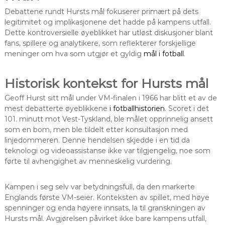
Debattene rundt Hursts mål fokuserer primært på dets
legitimitet og implikasjonene det hadde på kampens utfall.
Dette kontroversielle øyeblikket har utløst diskusjoner blant
fans, spillere og analytikere, som reflekterer forskjellige
meninger om hva som utgjør et gyldig
mål i fotball
.
Historisk kontekst for Hursts mål
Geoff Hurst sitt mål under VM-finalen i 1966 har blitt et av de
mest debatterte øyeblikkene
i fotballhistorien
. Scoret i det
101. minutt mot Vest-Tyskland, ble målet opprinnelig ansett
som en bom, men ble tildelt etter konsultasjon med
linjedommeren. Denne hendelsen skjedde i en tid da
teknologi og videoassistanse ikke var tilgjengelig, noe som
førte til avhengighet av menneskelig vurdering.
Kampen i seg selv var betydningsfull, da den markerte
Englands første VM-seier. Konteksten av spillet, med høye
spenninger og enda høyere innsats, la til granskningen av
Hursts mål. Avgjørelsen påvirket ikke bare kampens utfall,