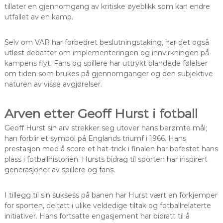
tillater en gjennomgang av kritiske øyeblikk som kan endre
utfallet av en kamp.
Selv om VAR har forbedret beslutningstaking, har det også
utløst debatter om implementeringen og innvirkningen på
kampens flyt. Fans og spillere har uttrykt blandede følelser
om tiden som brukes på gjennomganger og den subjektive
naturen av visse avgjørelser.
Arven etter Geoff Hurst i fotball
Geoff Hurst sin arv strekker seg utover hans berømte mål;
han forblir et symbol på Englands triumf i 1966. Hans
prestasjon med å score et hat-trick i finalen har befestet hans
plass i fotballhistorien. Hursts bidrag til sporten har inspirert
generasjoner av spillere og fans.
I tillegg til sin suksess på banen har Hurst vært en forkjemper
for sporten, deltatt i ulike veldedige tiltak og fotballrelaterte
initiativer. Hans fortsatte engasjement har bidratt til å