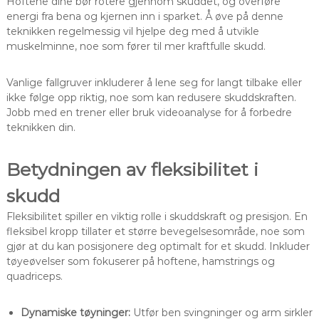
Hoftene dine bør rotere gjennom skuddet, og overføre
energi fra bena og kjernen inn i sparket. Å øve på denne
teknikken regelmessig vil hjelpe deg med å utvikle
muskelminne, noe som fører til mer kraftfulle skudd.
Vanlige fallgruver inkluderer å lene seg for langt tilbake eller
ikke følge opp riktig, noe som kan redusere skuddskraften.
Jobb med en trener eller bruk videoanalyse for å forbedre
teknikken din.
Betydningen av fleksibilitet i
skudd
Fleksibilitet spiller en viktig rolle i skuddskraft og presisjon. En
fleksibel kropp tillater et større bevegelsesområde, noe som
gjør at du kan posisjonere deg optimalt for et skudd. Inkluder
tøyeøvelser som fokuserer på hoftene, hamstrings og
quadriceps.
Dynamiske tøyninger:
Utfør ben svingninger og arm sirkler