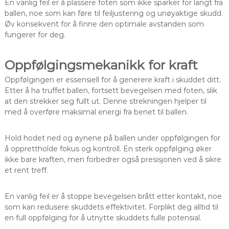
En vanlig feil er å plassere foten som ikke sparker for langt fra
ballen, noe som kan føre til feiljustering og unøyaktige skudd.
Øv konsekvent for å finne den optimale avstanden som
fungerer for deg.
Oppfølgingsmekanikk for kraft
Oppfølgingen er essensiell for å generere kraft i skuddet ditt.
Etter å ha truffet ballen, fortsett bevegelsen med foten, slik
at den strekker seg fullt ut. Denne strekningen hjelper til
med å overføre maksimal energi fra benet til ballen.
Hold hodet ned og øynene på ballen under oppfølgingen for
å opprettholde fokus og kontroll. En sterk oppfølging øker
ikke bare kraften, men forbedrer også presisjonen ved å sikre
et rent treff.
En vanlig feil er å stoppe bevegelsen brått etter kontakt, noe
som kan redusere skuddets effektivitet. Forplikt deg alltid til
en full oppfølging for å utnytte skuddets fulle potensial.