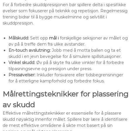
For å forbedre skuddpresisjonen bør spillere delta i spesifikke
øvelser som fokuserer på teknikk og repetisjon. Regelmessig
trening bidrar til å bygge muskelminne og selvtillit i
skuddpresisjon.
Målskudd:
Sett opp
mål i
forskjellige seksjoner av målet og
øv på å treffe dem fra ulike avstander.
En-touch avslutning:
Jobb med å motta ballen og ta et
skudd i en jevn bevegelse for å simulere spillsituasjoner.
Vinkel skudd:
Øv på å skyte fra ulike vinkler for å forbedre
tilpasningsevne og presisjon under press.
Pressøvelser:
Inkluder forsvarere eller tidsbegrensninger
for å etterligne kampforhold og forbedre fokus.
Målrettingsteknikker for plassering
av skudd
Effektive målrettingsteknikker er essensielle for å plassere
skudd nøyaktig innenfor målet. Spillere bør lære å identifisere
de mest effektive områdene å sikte mot basert på sin