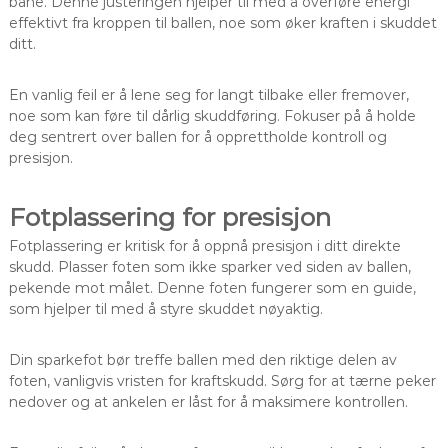
bane. Denne justeringen hjelper til med å overføre energi
effektivt fra kroppen til ballen, noe som øker kraften i skuddet
ditt.
En vanlig feil er å lene seg for langt tilbake eller fremover,
noe som kan føre til dårlig skuddføring. Fokuser på å holde
deg sentrert over ballen for å opprettholde kontroll og
presisjon.
Fotplassering for presisjon
Fotplassering er kritisk for å oppnå presisjon i ditt direkte
skudd. Plasser foten som ikke sparker ved siden av ballen,
pekende mot målet. Denne foten fungerer som en guide,
som hjelper til med å styre skuddet nøyaktig.
Din sparkefot bør treffe ballen med den riktige delen av
foten, vanligvis vristen for kraftskudd. Sørg for at tærne peker
nedover og at ankelen er låst for å maksimere kontrollen.