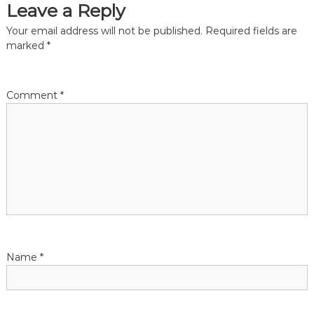
Leave a Reply
t
Your email address will not be published.
Required fields are
n
marked
*
a
Comment
*
v
i
g
a
t
Name
*
i
o