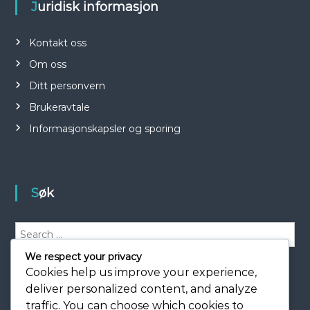
Juridisk informasjon
Kontakt oss
Om oss
Ditt personvern
Brukeravtale
Informasjonskapsler og sporing
Søk
S
e
We respect your privacy
a
S
e
Cookies help us improve your experience,
r
a
r
c
deliver personalized content, and analyze
c
h
h
traffic. You can choose which cookies to