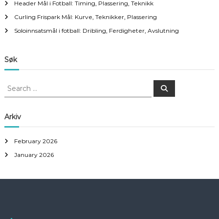
Header Mål i Fotball: Timing, Plassering, Teknikk
Curling Frispark Mål: Kurve, Teknikker, Plassering
Soloinnsatsmål i fotball: Dribling, Ferdigheter, Avslutning
Søk
S
S
e
e
a
a
r
c
r
Arkiv
h
c
h
February 2026
f
January 2026
o
r
: