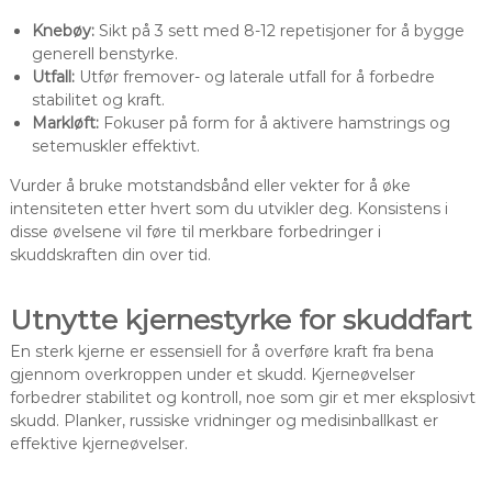
Knebøy:
Sikt på 3 sett med 8-12 repetisjoner for å bygge
generell benstyrke.
Utfall:
Utfør fremover- og laterale utfall for å forbedre
stabilitet og kraft.
Markløft:
Fokuser på form for å aktivere hamstrings og
setemuskler effektivt.
Vurder å bruke motstandsbånd eller vekter for å øke
intensiteten etter hvert som du utvikler deg. Konsistens i
disse øvelsene vil føre til merkbare forbedringer i
skuddskraften din over tid.
Utnytte kjernestyrke for skuddfart
En sterk kjerne er essensiell for å overføre kraft fra bena
gjennom overkroppen under et skudd. Kjerneøvelser
forbedrer stabilitet og kontroll, noe som gir et mer eksplosivt
skudd. Planker, russiske vridninger og medisinballkast er
effektive kjerneøvelser.