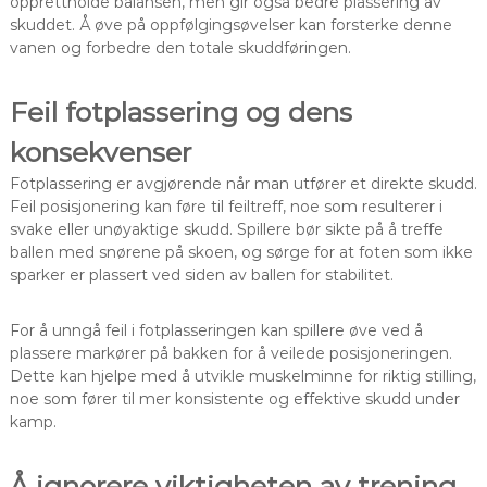
opprettholde balansen, men gir også bedre plassering av
skuddet. Å øve på oppfølgingsøvelser kan forsterke denne
vanen og forbedre den totale skuddføringen.
Feil fotplassering og dens
konsekvenser
Fotplassering er avgjørende når man utfører et direkte skudd.
Feil posisjonering kan føre til feiltreff, noe som resulterer i
svake eller unøyaktige skudd. Spillere bør sikte på å treffe
ballen med snørene på skoen, og sørge for at foten som ikke
sparker er plassert ved siden av ballen for stabilitet.
For å unngå feil i fotplasseringen kan spillere øve ved å
plassere markører på bakken for å veilede posisjoneringen.
Dette kan hjelpe med å utvikle muskelminne for riktig stilling,
noe som fører til mer konsistente og effektive skudd under
kamp.
Å ignorere viktigheten av trening