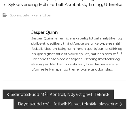
Sykkelvending Mål i Fotball: Akrobatikk, Timing, Utførelse
Scoringteknikker i fotball
Jasper Quinn
Jasper Quinn er en lidenskapelig fotballanalytiker og
skribent, dedikert til å utforske de ulike typene mål i
fotball. Med en bakgrunn innen sportsjournalistikk og
en kjærlighet for det vakre spillet, har han som mål å
utdanne fansen om detaljene i scoringsmetoder og
strategier. Når han ikke skriver, liker Jasper å spille
uformelle kamper og trene lokale ungdomslag.
P
Sidefotsskudd Mål: Kontroll, Nøyaktighet, Teknikk
Bøyd skudd mål i fotball: Kurve, teknikk, plassering
o
s