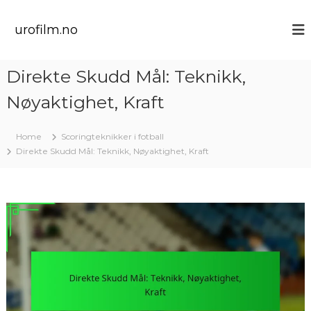
S
k
urofilm.no
i
p
t
Direkte Skudd Mål: Teknikk,
o
c
Nøyaktighet, Kraft
o
n
t
Home
Scoringteknikker i fotball
e
Direkte Skudd Mål: Teknikk, Nøyaktighet, Kraft
n
t